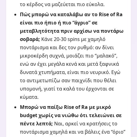
το κέρδος να μαζεύεται πιο εύκολα.
Πώς μπορώ να καταλάβω αν το Rise of Ra
είναι πιο ήπιο ή πιο “άγριο” σε
μεταβλητότητα πριν αρχίσω να ποντάρω
σοβαρά;
Κάνε 20-30 spins με χαμηλό
ποντάρισμα και δες τον ρυθμό: αν δίνει
μικροκέρδη συχνά, μοιάζει πιο “μαλακό”,
ενώ αν έχει μεγάλα κενά και μετά ξαφνικά
δυνατά χτυπήματα, είναι πιο νευρικό. Εγώ
το αντιμετωπίζω σαν παιχνίδι που θέλει
υπομονή, γιατί τα καλά του έρχονται σε
κύματα.
Μπορώ να παίξω Rise of Ra με μικρό
budget χωρίς να νιώθω ότι τελειώνει σε
πέντε λεπτά;
Ναι, αρκεί να κρατήσεις το
ποντάρισμα χαμηλά και να βάλεις ένα “όριο”