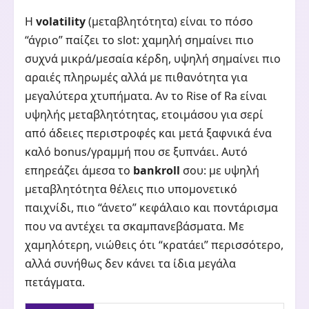
Η
volatility
(μεταβλητότητα) είναι το πόσο
“άγριο” παίζει το slot: χαμηλή σημαίνει πιο
συχνά μικρά/μεσαία κέρδη, υψηλή σημαίνει πιο
αραιές πληρωμές αλλά με πιθανότητα για
μεγαλύτερα χτυπήματα. Αν το Rise of Ra είναι
υψηλής μεταβλητότητας, ετοιμάσου για σερί
από άδειες περιστροφές και μετά ξαφνικά ένα
καλό bonus/γραμμή που σε ξυπνάει. Αυτό
επηρεάζει άμεσα το
bankroll
σου: με υψηλή
μεταβλητότητα θέλεις πιο υπομονετικό
παιχνίδι, πιο “άνετο” κεφάλαιο και ποντάρισμα
που να αντέχει τα σκαμπανεβάσματα. Με
χαμηλότερη, νιώθεις ότι “κρατάει” περισσότερο,
αλλά συνήθως δεν κάνει τα ίδια μεγάλα
πετάγματα.