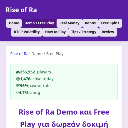
Rise of Ra
Home
Demo / Free Play
Real Money
Bonus
Free Spins
RTP / Volatility
How to Play
Tips / Strategy
Review
Rise of Ra
Demo / Free Play
👥
256,952+
players
🟢
1,476
active today
💸
96%
payout rate
⭐
4.7/5
rating
Rise of Ra Demo και Free
Play για δωρεάν δοκιμή