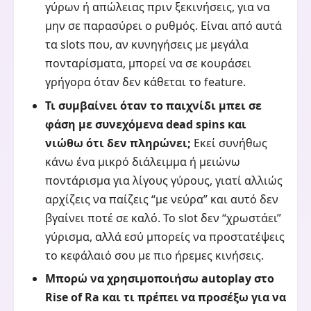
γύρων ή απώλειας πριν ξεκινήσεις, για να
μην σε παρασύρει ο ρυθμός. Είναι από αυτά
τα slots που, αν κυνηγήσεις με μεγάλα
πονταρίσματα, μπορεί να σε κουράσει
γρήγορα όταν δεν κάθεται το feature.
Τι συμβαίνει όταν το παιχνίδι μπει σε
φάση με συνεχόμενα dead spins και
νιώθω ότι δεν πληρώνει;
Εκεί συνήθως
κάνω ένα μικρό διάλειμμα ή μειώνω
ποντάρισμα για λίγους γύρους, γιατί αλλιώς
αρχίζεις να παίζεις “με νεύρα” και αυτό δεν
βγαίνει ποτέ σε καλό. Το slot δεν “χρωστάει”
γύρισμα, αλλά εσύ μπορείς να προστατέψεις
το κεφάλαιό σου με πιο ήρεμες κινήσεις.
Μπορώ να χρησιμοποιήσω autoplay στο
Rise of Ra και τι πρέπει να προσέξω για να