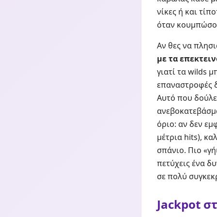
νίκες ή και τίπ
όταν κουμπώσου
Αν θες να πλησι
με τα επεκτειν
γιατί τα wilds
επαναστροφές δί
Αυτό που δούλε
ανεβοκατεβάσματ
όριο: αν δεν εμ
μέτρια hits), κ
σπάνιο. Πιο «γή
πετύχεις ένα δυ
σε πολύ συγκεκρ
Jackpot στ