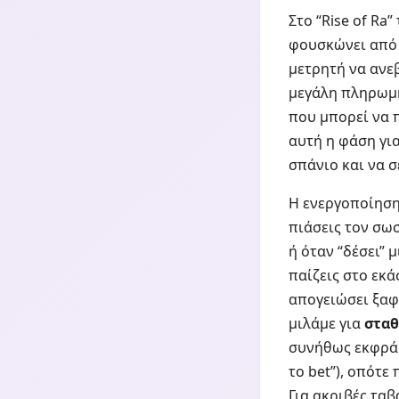
Στο “Rise of Ra
φουσκώνει από π
μετρητή να ανε
μεγάλη πληρωμή
που μπορεί να 
αυτή η φάση για
σπάνιο και να σ
Η ενεργοποίηση
πιάσεις τον σω
ή όταν “δέσει” 
παίζεις στο εκά
απογειώσει ξαφν
μιλάμε για
σταθ
συνήθως εκφρά
το bet”), οπότε
Για ακριβές ταβ