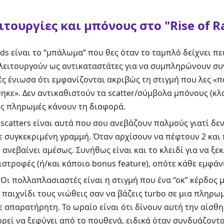
ιτουργίες και μπόνους στο "Rise of R
lds είναι το “μπάλωμα” που θες όταν το ταμπλό δείχνει πε
" λειτουργούν ως αντικαταστάτες για να συμπληρώνουν σ
ς ένιωσα ότι εμφανίζονται ακριβώς τη στιγμή που λες «πά
ηκε». Δεν αντικαθιστούν τα scatter/σύμβολα μπόνους (κλα
ές πληρωμές κάνουν τη διαφορά.
scatters είναι αυτά που σου ανεβάζουν παλμούς γιατί δεν
ε συγκεκριμένη γραμμή. Όταν αρχίσουν να πέφτουν 2 και 
 ανεβαίνει αμέσως. Συνήθως είναι και το κλειδί για να ξε
στροφές (ή/και κάποιο bonus feature), οπότε κάθε εμφάνι
Οι πολλαπλασιαστές είναι η στιγμή που ένα “οκ” κέρδος μ
 παιχνίδι τους νιώθεις σαν να βάζεις turbo σε μια πληρω
 απαρατήρητη. Το ωραίο είναι ότι δίνουν αυτή την αίσθη
ρεί να ξεφύγει από το πουθενά, ειδικά όταν συνδυάζοντα