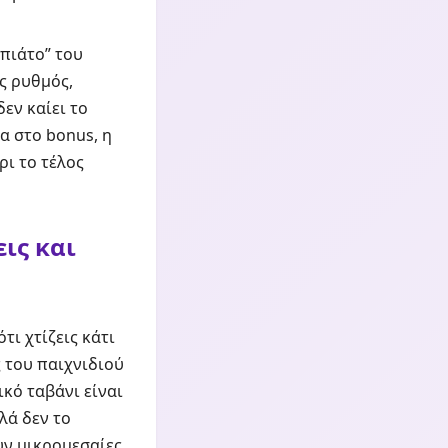
πιάτο” του
ος ρυθμός,
εν καίει το
α στο bonus, η
ρι το τέλος
εις και
τι χτίζεις κάτι
ς του παιχνιδιού
ικό ταβάνι είναι
λλά δεν το
υν μικρομεσαίες