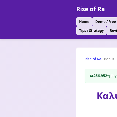
Rise of Ra
Home
Demo / Free 
Tips / Strategy
Rev
Rise of Ra
Bonus
👥
256,952+
play
Καλύ