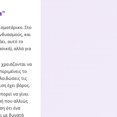
a"
ισματάρικο. Στο
υνδυασμούς, και
ει, αυτό το
σικά), αλλά για
 χρειάζονται να
περιμένεις το
κλειδώσεις τις
ση έχει βάρος.
πορεί να γίνει
μή που αλλιώς
ση ότι ένα
ι με δυνατά