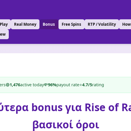
Play
Real Money
Bonus
Free Spins
RTP / Volatility
How 
iew
ers
🟢
1,476
active today
💸
96%
payout rate
⭐
4.7/5
rating
τερα bonus για Rise of R
βασικοί όροι