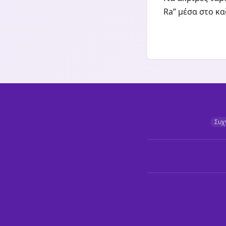
Ra” μέσα στο κα
Συχ