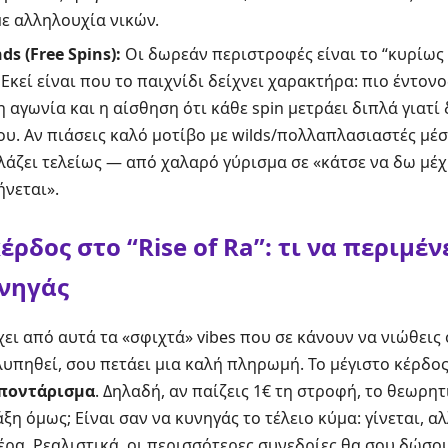
ε αλληλουχία νικών.
s (Free Spins):
Οι δωρεάν περιστροφές είναι το “κυρίως 
. Εκεί είναι που το παιχνίδι δείχνει χαρακτήρα: πιο έντον
 αγωνία και η αίσθηση ότι κάθε spin μετράει διπλά γιατί δ
υ. Αν πιάσεις καλό μοτίβο με wilds/πολλαπλασιαστές μέσ
λάζει τελείως — από χαλαρό γύρισμα σε «κάτσε να δω μέχ
ήνεται».
ρδος στο “Rise of Ra”: τι να περιμέν
υνηγάς
έχει από αυτά τα «σφιχτά» vibes που σε κάνουν να νιώθεις ό
 λυπηθεί, σου πετάει μια καλή πληρωμή. Το μέγιστο κέρδο
 ποντάρισμα
. Δηλαδή, αν παίζεις 1€ τη στροφή, το θεωρητ
άξη όμως; Είναι σαν να κυνηγάς το τέλειο κύμα: γίνεται, α
έρα. Ρεαλιστικά, οι περισσότερες συνεδρίες θα σου δώσο