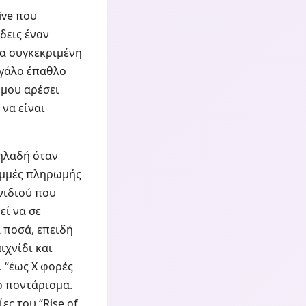
ive που
δεις έναν
ια συγκεκριμένη
εγάλο έπαθλο
 μου αρέσει
 να είναι
δηλαδή όταν
αμμές πληρωμής
χνιδιού που
εί να σε
α ποσά, επειδή
ιχνίδι και
. “έως Χ φορές
το ποντάρισμα.
ες του “Rise of